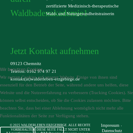
zertifizierte Medizinisch-therapeutische
Wald- und Naturgesundheitstrainerin
Jetzt Kontakt aufnehmen
09123 Chemnitz
Wir benutzen Cookies
Telefon:
0162 974 97 21
Wir nutzen Cookies auf unserer Website. Einige von ihnen sind
kontakt(at)walderleben-erzgebirge.de
essenziell für den Betrieb der Seite, während andere uns helfen, diese
Website und die Nutzererfahrung zu verbessern (Tracking Cookies). Sie
können selbst entscheiden, ob Sie die Cookies zulassen möchten. Bitte
beachten Sie, dass bei einer Ablehnung womöglich nicht mehr alle
Funktionalitäten der Seite zur Verfügung stehen.
Impressum
© 2025 WALDERLEBEN ERZGEBIRGE. ALLE RECHTE
VORBEHALTEN. DIESE SEITE FÄLLT NICHT UNTER
Datenschutz