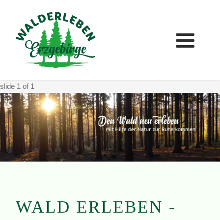
slide
1
of 1
WALD ERLEBEN -